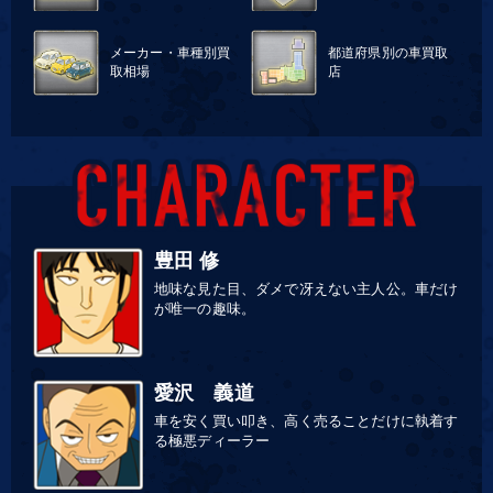
メーカー・車種別買
都道府県別の車買取
取相場
店
豊田 修
地味な見た目、ダメで冴えない主人公。車だけ
が唯一の趣味。
愛沢 義道
車を安く買い叩き、高く売ることだけに執着す
る極悪ディーラー