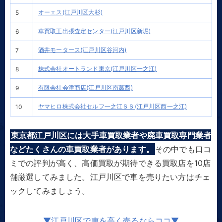
オーエス(江戸川区大杉)
5
車買取王出張査定センター(江戸川区新堀)
6
酒井モータース(江戸川区谷河内)
7
株式会社オートランド東京(江戸川区一之江)
8
有限会社会津商店(江戸川区南葛西)
9
ヤマヒロ株式会社セルフ一之江ＳＳ(江戸川区西一之江)
10
東京都江戸川区には大手車買取業者や廃車買取専門業者
などたくさんの車買取業者があります。
その中でも口コ
ミでの評判が高く、高価買取が期待できる買取店を10店
舗厳選してみました。江戸川区で車を売りたい方はチェ
ックしてみましょう。
▼江戸川区で車を高く売るならココ▼