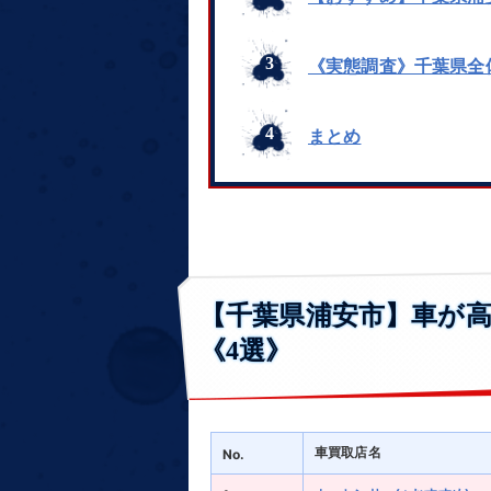
《実態調査》千葉県全
まとめ
【千葉県浦安市】車が
《4選》
車買取店名
No.