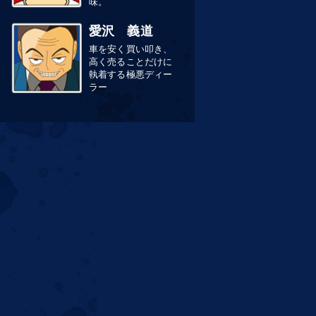
味。
愛沢 義道
車を安く買い叩き、
高く売ることだけに
執着する極悪ディー
ラー