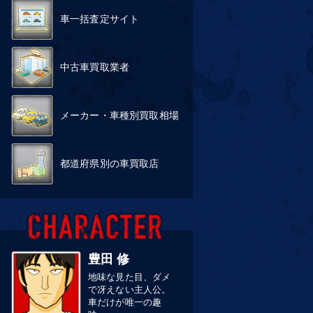
車一括査定サイト
中古車買取業者
メーカー・車種別買取相場
都道府県別の車買取店
豊田 修
地味な見た目、ダメ
で冴えない主人公。
車だけが唯一の趣