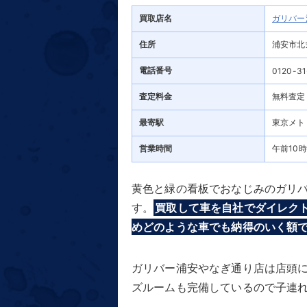
買取店名
ガリバー
住所
浦安市北栄
電話番号
0120-31
査定料金
無料査定
最寄駅
東京メト
営業時間
午前10
黄色と緑の看板でおなじみのガリバ
す。
買取して車を自社でダイレク
めどのような車でも納得のいく額
ガリバー浦安やなぎ通り店は店頭
ズルームも完備しているので子連