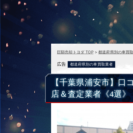
巨額売却トヨダ
TOP
都道府県別の車買
広告
都道府県別の車買取業者
【千葉県浦安市】口
店＆査定業者《4選》