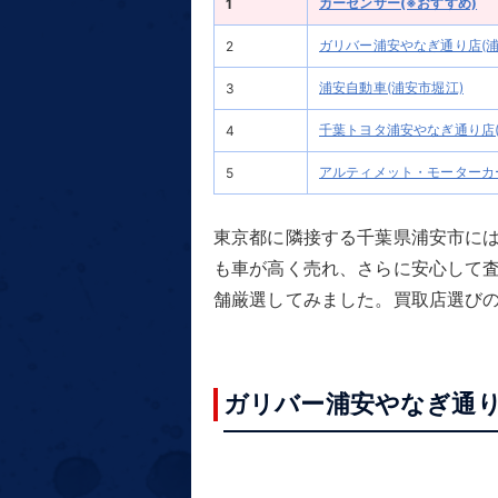
カーセンサー(※おすすめ)
1
ガリバー浦安やなぎ通り店(浦
2
浦安自動車(浦安市堀江)
3
千葉トヨタ浦安やなぎ通り店(
4
アルティメット・モーターカー
5
東京都に隣接する千葉県浦安市に
も車が高く売れ、さらに安心して
舗厳選してみました。買取店選び
ガリバー浦安やなぎ通り